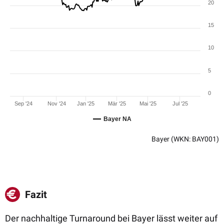
20
15
10
5
0
Sep '24
Nov '24
Jan '25
Mär '25
Mai '25
Jul '25
Bayer NA
Bayer
(WKN: BAY001)
Fazit
Der nachhaltige Turnaround bei Bayer lässt weiter auf