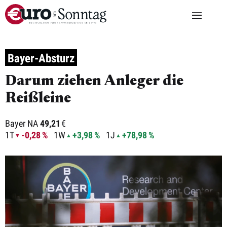
Bayer-Absturz
Darum ziehen Anleger die
Reißleine
Bayer NA
49,21
€
1T
-0,28 %
1W
+3,98 %
1J
+78,98 %