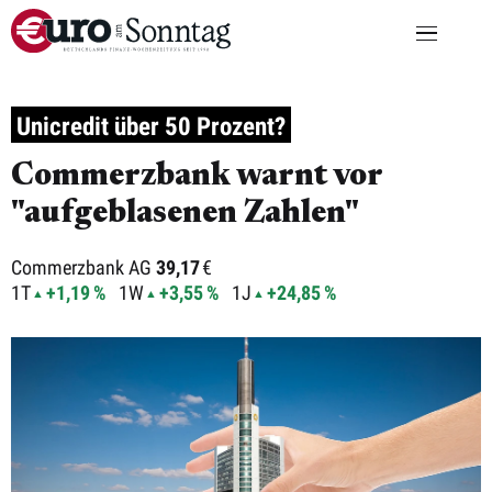
Unicredit über 50 Prozent?
Commerzbank warnt vor
"aufgeblasenen Zahlen"
Commerzbank AG
39,17
€
1T
+1,19 %
1W
+3,55 %
1J
+24,85 %