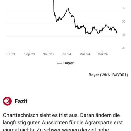
35
30
25
20
Jul '23
Sep '23
Nov '23
Jan '24
Mär '24
Mai '24
Bayer
Bayer
(WKN: BAY001)
Fazit
Charttechnisch sieht es trist aus. Daran ändern die
langfristig guten Aussichten für die Agrarsparte erst
einmal nichts. Zu schwer wiegen derzeit hohe