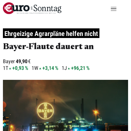
Ehrgeizige Agrarpläne helfen nicht
Bayer-Flaute dauert an
Bayer
49,90
€
1T
+0,93 %
1W
+3,14 %
1J
+96,21 %