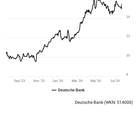
14
12
10
8
Sep '23
Nov '23
Jan '24
Mär '24
Mai '24
Jul '24
Deutsche Bank
Deutsche Bank
(WKN: 514000)