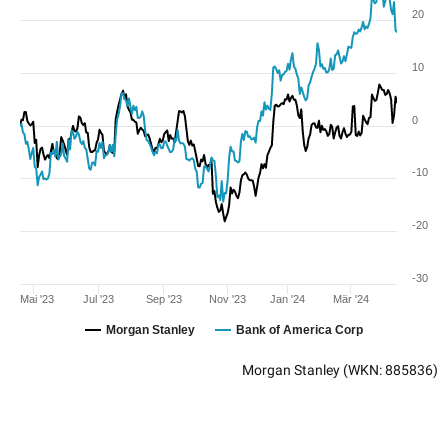
20
10
0
-10
-20
-30
Mai '23
Jul '23
Sep '23
Nov '23
Jan '24
Mär '24
Morgan Stanley
Bank of America Corp
Morgan Stanley
(WKN: 885836)