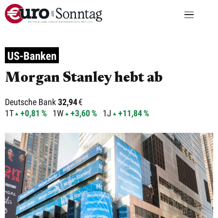
US-Banken
Morgan Stanley hebt ab
Deutsche Bank
32,94
€
1T
+0,81 %
1W
+3,60 %
1J
+11,84 %