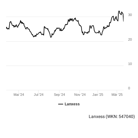
30
20
10
0
Mai '24
Jul '24
Sep '24
Nov '24
Jan '25
Mär '25
Lanxess
Lanxess
(WKN: 547040)