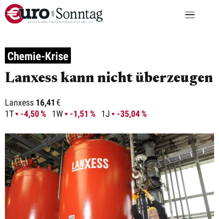
Chemie-Krise
Lanxess kann nicht überzeugen
Lanxess
16,41
€
1T
-4,50 %
1W
-1,51 %
1J
-35,04 %