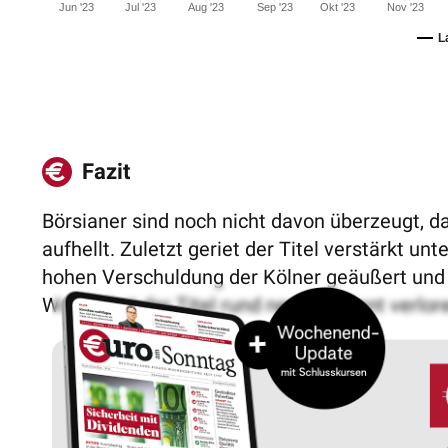
Jun '23
Jul '23
Aug '23
Sep '23
Okt '23
Nov '23
L
Fazit
Börsianer sind noch nicht davon überzeugt, 
aufhellt. Zuletzt geriet der Titel verstärkt un
hohen Verschuldung der Kölner geäußert und d
Woche hat der Titel rund neun Prozent verlor