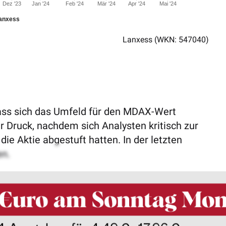
Dez '23
Jan '24
Feb '24
Mär '24
Apr '24
Mai '24
anxess
Lanxess
(WKN: 547040)
dass sich das Umfeld für den MDAX-Wert
ter Druck, nachdem sich Analysten kritisch zur
ie Aktie abgestuft hatten. In der letzten
en.