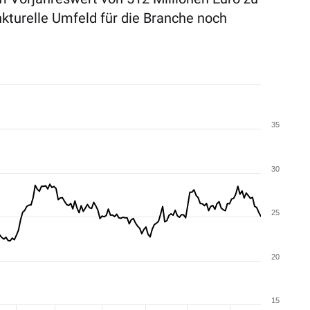
nkturelle Umfeld für die Branche noch
35
30
25
20
15