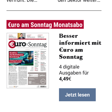
verfrüht: Die
den Sektor weiter
Erholungsrally des
beflügelt. Dr ...
MDAX-Mitglied ...
€uro am Sonntag Monatsabo
Besser
informiert mit
€uro am
Sonntag
4 digitale
Ausgaben für
4,49
€
Jetzt lesen