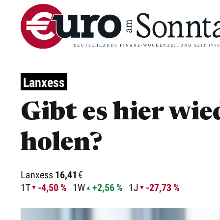
Lanxess
Gibt es hier wi
holen?
Lanxess
16,41
€
1T
-4,50 %
1W
+2,56 %
1J
-27,73 %