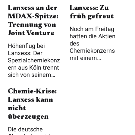
Lanxess an der
Lanxess: Zu
MDAX‑Spitze:
früh gefreut
Trennung von
Noch am Freitag
Joint Venture
hatten die Aktien
des
Höhenflug bei
Chemiekonzerns
Lanxess: Der
mit einem
Spezialchemiekonz
Kurssprung von
ern aus Köln trennt
fast vier Prozent ...
sich von seinem
Gemeinschaftsunt
...
Chemie‑Krise:
Lanxess kann
nicht
überzeugen
Die deutsche