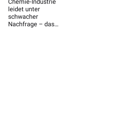
Chemie-Industrie
leidet unter
schwacher
Nachfrage – das
Jahr 2024 war nach
Einschät ...