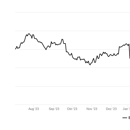
Aug '23
Sep '23
Okt '23
Nov '23
Dez '23
Jan 