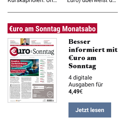
Kurskapriolen. Und
Euro) überweist der
erneut ist heute die
amerikanisc ...
...
€uro am Sonntag Monatsabo
Besser
informiert mit
€uro am
Sonntag
4 digitale
Ausgaben für
4,49
€
Jetzt lesen