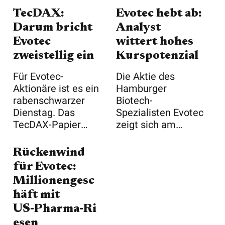
TecDAX:
Evotec hebt ab:
Darum bricht
Analyst
Evotec
wittert hohes
zweistellig ein
Kurspotenzial
Für Evotec-
Die Aktie des
Aktionäre ist es ein
Hamburger
rabenschwarzer
Biotech-
Dienstag. Das
Spezialisten Evotec
TecDAX-Papier
zeigt sich am
bricht am
Vormittag deutlich
Vormittag a ...
erholt: Zwi ...
Rückenwind
für Evotec:
Millionengesc
häft mit
US‑Pharma‑Ri
esen