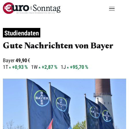
Studiendaten
Gute Nachrichten von Bayer
Bayer
49,90
€
1T
+0,93 %
1W
+2,87 %
1J
+95,70 %