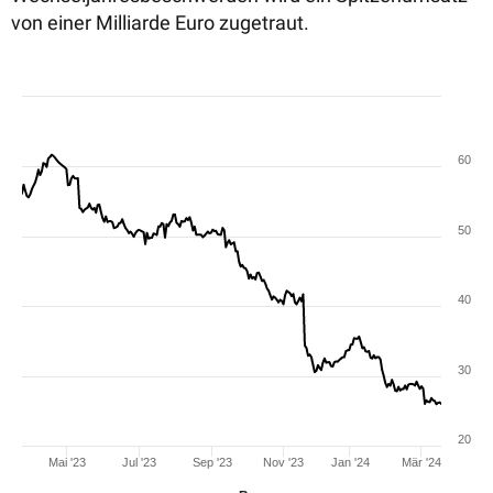
von einer Milliarde Euro zugetraut.
60
50
40
30
20
Mai '23
Jul '23
Sep '23
Nov '23
Jan '24
Mär '24